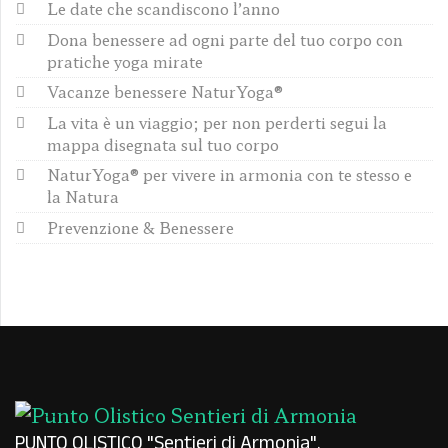
Le date che scandiscono l’anno
Dona benessere ad ogni parte del tuo corpo con
pratiche yoga mirate
Vacanze benessere NaturYoga®
La vita è un viaggio; per non perderti segui la
mappa disegnata sul tuo corpo
NaturYoga® per vivere in armonia con te stesso e
la Natura
Prevenzione & Benessere
PUNTO OLISTICO "Sentieri di Armonia"